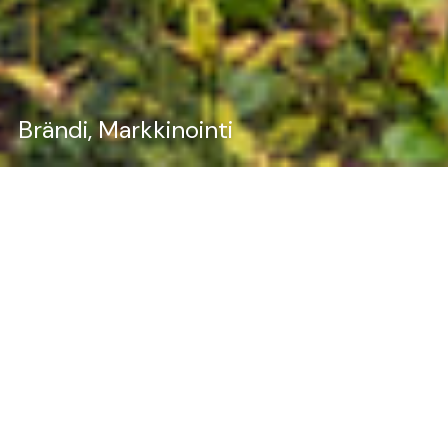
Brändi
Markkinointi
Loimme Siilinjärven uudistetun
brändin saumattomana
yhteistyönä valtavan tiimin
kanssa. Tiiviissä yhteistyössä
toteutettuun projektiin