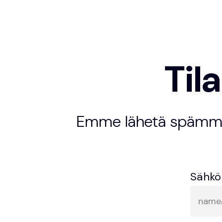
Til
Emme lähetä spämmiä 
Sähkö