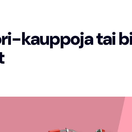
ri-kauppoja tai b
t