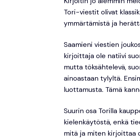
Kirjoitin jo aiemmin me
Tori-viestit olivat klass
ymmärtämistä ja herätt
Saamieni viestien joukoss
kirjoittaja ole natiivi s
mutta töksähtelevä, suo
ainoastaan tylyltä. Ens
luottamusta. Tämä kanna
Suurin osa Torilla kauppo
kielenkäytöstä, enkä tie
mitä ja miten kirjoittaa 