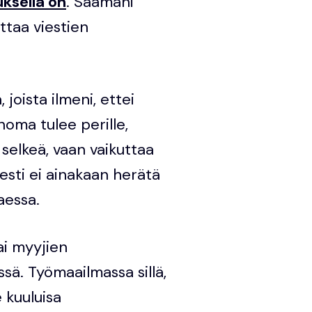
uksella on
. Saamani
ottaa viestien
 joista ilmeni, ettei
anoma tulee perille,
selkeä, vaan vaikuttaa
esti ei ainakaan herätä
aessa.
tai myyjien
sä. Työmaailmassa sillä,
e kuuluisa