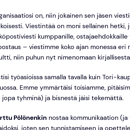
ganisaatiosi on, niin jokainen sen jäsen viestii
oisesti. Viestintää on moni sellainen hetki, 
hköpostiviesti kumppanille, ostajaehdokkaille
n-postaus – viestimme koko ajan monessa eri
ultti, niin puhun nyt nimenomaan kirjallisesta
tisi työasioissa samalla tavalla kuin Tori-ka
suossa. Emme ymmärtäisi toisiamme, pitäisi
ä jopa tyhminä) ja bisnestä jäisi tekemättä.
rttu Pölönenkin
nostaa kommunikaation (ja 
aidoksi, joten sen tunnistamiseen ja opette