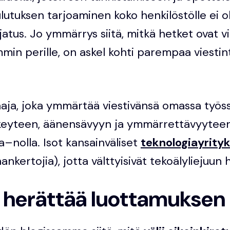
ulutuksen tarjoaminen koko henkilöstölle ei 
jatus. Jo ymmärrys siitä, mitkä hetket ovat vi
in perille, on askel kohti parempaa viestint
saaja, joka ymmärtää viestivänsä omassa työs
elkeyteen, äänensävyyn ja ymmärrettävyyteen
a–nolla. Isot kansainväliset
teknologiayrity
inankertojia), jotta välttyisivät tekoälyliejuun
s herättää luottamuksen