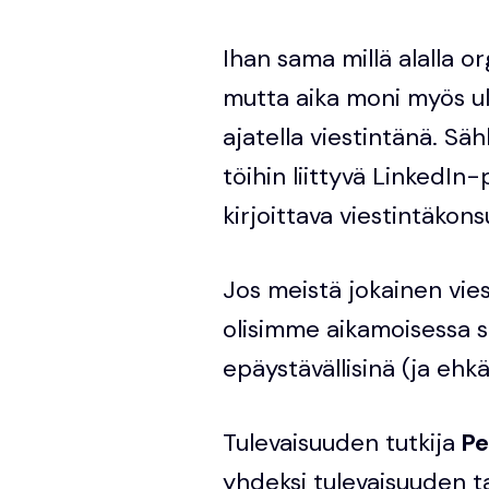
Ihan sama millä alalla or
mutta aika moni myös ulk
ajatella viestintänä. Sä
töihin liittyvä LinkedI
kirjoittava viestintäkons
Jos meistä jokainen vies
olisimme aikamoisessa 
epäystävällisinä (ja ehk
Tulevaisuuden tutkija
Pe
yhdeksi tulevaisuuden t