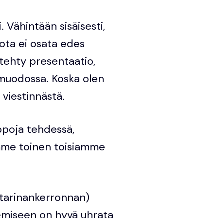
. Vähintään sisäisesti,
jota ei osata edes
 tehty presentaatio,
 muodossa. Koska olen
 viestinnästä.
uppoja tehdessä,
mme toinen toisiamme
tarinankerronnan)
lemiseen on hyvä uhrata