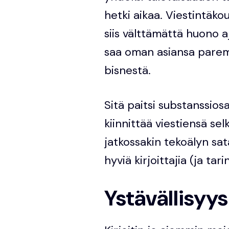
hetki aikaa. Viestintäko
siis välttämättä huono a
saa oman asiansa paremm
bisnestä.
Sitä paitsi substanssio
kiinnittää viestiensä s
jatkossakin tekoälyn sat
hyviä kirjoittajia (ja tar
Ystävällisyy