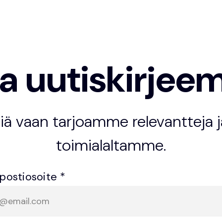
aa uutiskirje
vaan tarjoamme relevantteja ja
toimialaltamme.
postiosoite *