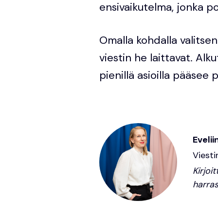
ensivaikutelma, jonka p
Omalla kohdalla valitse
viestin he laittavat. Alk
pienillä asioilla pääsee
Evelii
Viesti
Kirjoi
harras