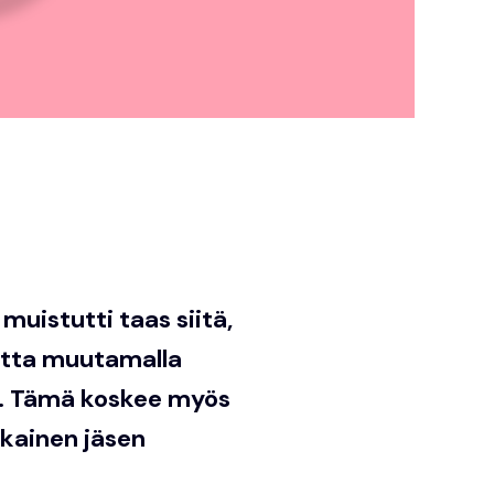
muistutti taas siitä,
mutta muutamalla
ta. Tämä koskee myös
okainen jäsen