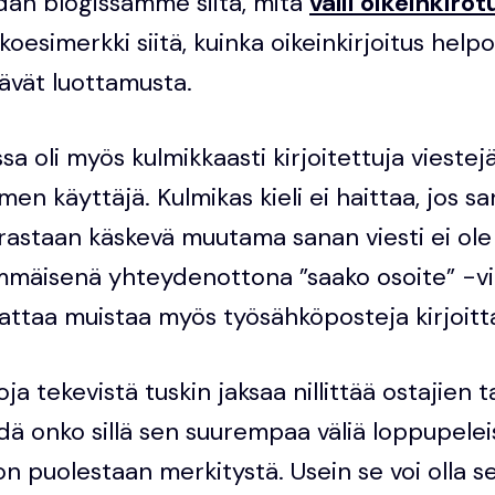
idän blogissamme siitä, mitä
välii oikeinkirot
ikkoesimerkki siitä, kuinka oikeinkirjoitus help
ävät luottamusta.
a oli myös kulmikkaasti kirjoitettuja viestejä,
uomen käyttäjä. Kulmikas kieli ei haittaa, jos s
rastaan käskevä muutama sanan viesti ei ole 
immäisenä yhteydenottona ”saako osoite” -vi
ttaa muistaa myös työsähköposteja kirjoitt
ja tekevistä tuskin jaksaa nillittää ostajien 
dä onko sillä sen suurempaa väliä loppupeleis
on puolestaan merkitystä. Usein se voi olla s