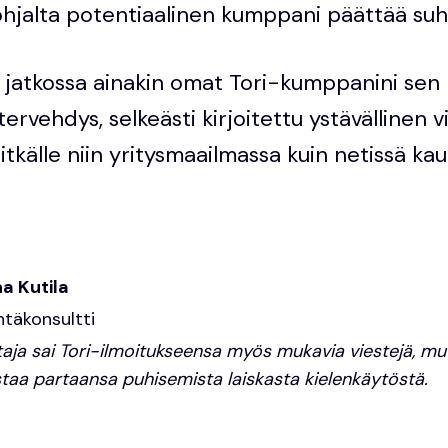
ohjalta potentiaalinen kumppani päättää suh
n jatkossa ainakin omat Tori-kumppanini sen 
utervehdys, selkeästi kirjoitettu ystävällinen 
 pitkälle niin yritysmaailmassa kuin netissä k
na Kutila
ntäkonsultti
ttaja sai Tori-ilmoitukseensa myös mukavia viestejä, mu
taa partaansa puhisemista laiskasta kielenkäytöstä.