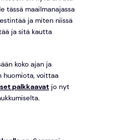
ole tässä maailmanajassa
estintää ja miten niissä
ää ja sitä kautta
sään koko ajan ja
 huomiota, voittaa
kset palkkaavat
jo nyt
 hukkumiselta.