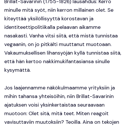
Brillat-Savarinin (1755-1826) lausahdus: Kerro
minulle mitä syöt, niin kerron millainen olet. Se
kiteyttää yksilöllisyyttä korostavan ja
identiteettipolitiikalla pelaavan aikamme
nasakasti. Vanha vitsi siitä, että mistä tunnistaa
vegaanin, on jo pitkälti muuttanut muotoaan.
Vakaumuksellisen lihansyöjän kyllä tunnistaa siitä,
että hän kertoo nakkimukifantasiansa sinulle
kysymättä.
Jos laajennamme näkökulmaamme yrityksiin ja
mihin tahansa yhteisöihin, niin Brillat-Savarinin
ajatuksen voisi yksinkertaistaa seuraavaan
muotoon: Olet sitä, mitä teet. Miten reagoit
vavisuttaviin muutoksiin? Teoilla. Aina on tekojen